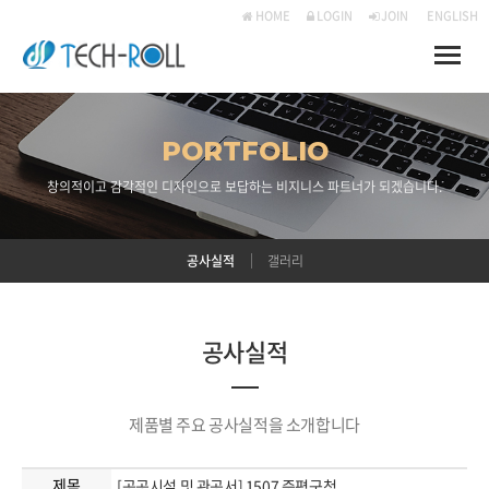
HOME
LOGIN
JOIN
ENGLISH
Toggle
naviga
PORTFOLIO
창의적이고 감각적인 디자인으로 보답하는 비지니스 파트너가 되겠습니다.
공사실적
갤러리
공사실적
제품별 주요 공사실적을 소개합니다
제목
[공공시설 및 관공서] 1507 증평군청