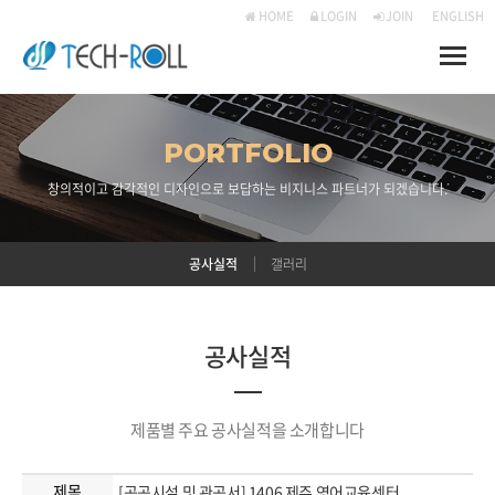
HOME
LOGIN
JOIN
ENGLISH
Toggle
naviga
PORTFOLIO
창의적이고 감각적인 디자인으로 보답하는 비지니스 파트너가 되겠습니다.
공사실적
갤러리
공사실적
제품별 주요 공사실적을 소개합니다
제목
[공공시설 및 관공서] 1406 제주 영어교육센터