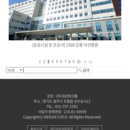
[공공시설 및 관공서] 1508 강릉 아산병원
3
1
2
4
5
6
7
8
9
10
상호 : (주)대상테크롤
주소 : 경기도 광주시 초월읍 산수로 612
TEL : 031-797-2592
사업자 등록번호 : 215-81-45909
Copyright(c) DESIGN COCO. All Rights Reserved.
회사소개
개인정보처리방침
관리자 페이지